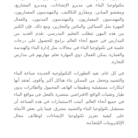
بتكنولوجيا البناء هي مديرو الإنشاءات، ومديرو المشاريع،
ومفتشو المباني، ومقدّرو التكاليف، والمهندسون المعماريون،
والمهندسون المعماريون، والمهندسون المدنيون، والعمال
المهرة مثل السباكين والبنائين والنجارين. ومع ذلك، فإن الكثير
من هذه المهن تتطلب التعليم المدرسي. تقدم العديد من
المدارس في جميع أنحاء العالم برامج للحصول على درجات
علمية في تكنولوجيا البناء في مجالات مثل إدارة البناء والهندسة
والعمارة. يمكن للعمال ذوي المهارة تعلم مهارتهم في مدارس
التجارة.
في كل عام، تفيد التطورات التكنولوجية الجديدة صناعة البناء
والتشييد وتجعل من الممكن بناء هياكل أكبر وأقوى. يُعتقد أنها
ابتكارات مستقبلية وتطبيقات الهاتف المحمول والطائرات بدون
طيار وتقنيات الواقع الافتراضي منتشرة بالفعل في مواقع البناء
في جميع أنحاء العالم. أثبتت الاستثمارات في هذه الصناعة أن
مستقبل تكنولوجيا البناء والتشييد مشرق. فيما يلي بعض الأمثلة
على كيفية تعزيز تكنولوجيا الإنشاءات لوظائف مجال
الإلكترونيات المُتقدّمة.