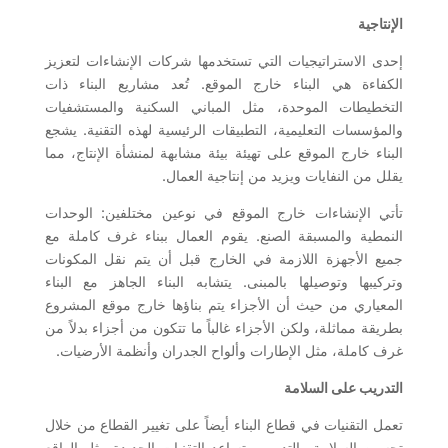
الإنتاجية
إحدى الاستراتيجيات التي تستخدمها شركات الإنشاءات لتعزيز
الكفاءة هي البناء خارج الموقع. تُعد مشاريع البناء ذات
التخطيطات الموحدة، مثل المباني السكنية والمستشفيات
والمؤسسات التعليمية، التطبيقات الرئيسية لهذه التقنية. يشجع
البناء خارج الموقع على تهيئة بيئة مشابهة لمنشأة الإنتاج، مما
يقلل من النفايات ويزيد من إنتاجية العمال.
تأتي الإنشاءات خارج الموقع في نوعين مختلفين: الوحدات
النمطية والمسبقة الصنع. يقوم العمال ببناء غرف كاملة مع
جميع الأجهزة اللازمة في الخارج قبل أن يتم نقل المكونات
وتركيبها وتوصيلها بالمبنى. يتشابه البناء الجاهز مع البناء
المعياري من حيث أن الأجزاء يتم بناؤها خارج موقع المشروع
بطريقة مماثلة، ولكن الأجزاء غالباً ما تتكون من أجزاء بدلاً من
غرف كاملة، مثل الإطارات وألواح الجدران وأنظمة الأرضيات.
التدريب على السلامة
تعمل التقنيات في قطاع البناء أيضاً على تغيير القطاع من خلال
تحسين السلامة والتدريب. تساعد التقنيات الجديدة مثل الواقع