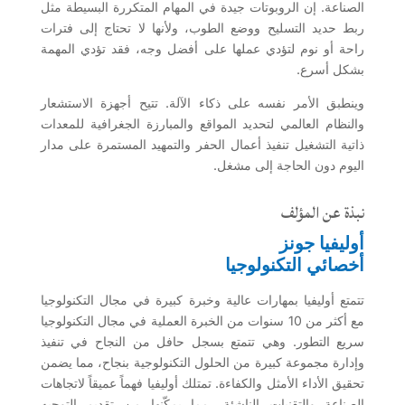
الصناعة. إن الروبوتات جيدة في المهام المتكررة البسيطة مثل
ربط حديد التسليح ووضع الطوب، ولأنها لا تحتاج إلى فترات
راحة أو نوم لتؤدي عملها على أفضل وجه، فقد تؤدي المهمة
بشكل أسرع.
وينطبق الأمر نفسه على ذكاء الآلة. تتيح أجهزة الاستشعار
والنظام العالمي لتحديد المواقع والمبارزة الجغرافية للمعدات
ذاتية التشغيل تنفيذ أعمال الحفر والتمهيد المستمرة على مدار
اليوم دون الحاجة إلى مشغل.
نبذة عن المؤلف
أوليفيا جونز
أخصائي التكنولوجيا
تتمتع أوليفيا بمهارات عالية وخبرة كبيرة في مجال التكنولوجيا
مع أكثر من 10 سنوات من الخبرة العملية في مجال التكنولوجيا
سريع التطور. وهي تتمتع بسجل حافل من النجاح في تنفيذ
وإدارة مجموعة كبيرة من الحلول التكنولوجية بنجاح، مما يضمن
تحقيق الأداء الأمثل والكفاءة. تمتلك أوليفيا فهماً عميقاً لاتجاهات
الصناعة والتقنيات الناشئة، مما يمكّنها من تقديم التوجيه