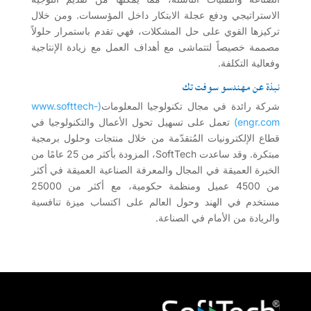
الاستراتيجي ودفع عجلة الابتكار داخل المؤسسات. ومن خلال
تركيزها القوي على حل المشكلات، فهي تقدم باستمرار حلولاً
مصممة خصيصاً لتتماشى مع أهداف العمل مع زيادة الإنتاجية
وفعالية التكلفة.
نبذة عن مهندسو سوفت تك
شركة رائدة في مجال تكنولوجيا المعلومات
(www.softtech-
engr.com)
تعمل على تسهيل تحول الأعمال والتكنولوجيا في
قطاع الإلكترونيات المُتقدّمة من خلال منتجات وحلول برمجية
مبتكرة. وقد ساعدت SoftTech، المزودة بأكثر من 25 عامًا من
الخبرة العميقة في المجال والمعرفة الصناعية العميقة في أكثر
من 4500 عميل ومنظمة حكومية، مع أكثر من 25000
مستخدم في الهند وحول العالم على اكتساب ميزة تنافسية
والريادة من الأمام في الصناعة.