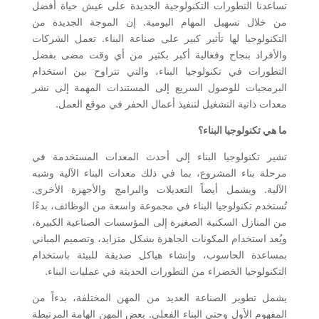
تساعدنا التطورات التكنولوجية الجديدة على عيش حياة أفضل
من خلال تسهيل المهام اليومية. إن الموجة الجديدة من
التكنولوجيا لها تأثير كبير على صناعة البناء. تعمل الشركات
والأفراد بنجاح وفعالية أكبر بكثير من أي وقت مضى بفضل
التطورات في تكنولوجيا البناء، والتي تتراوح بين استخدام
البرمجيات للوصول السريع إلى المستندات المهمة إلى نشر
معدات ذاتية التشغيل لتنفيذ أعمال الحفر في موقع العمل.
ما هي تكنولوجيا البناء؟
تشير تكنولوجيا البناء إلى أحدث المعدات المستخدمة في
مرحلة بناء المشروع، بما في ذلك معدات البناء الآلية وشبه
الآلية. ويشمل أيضاً التعديلات والبرامج والأجهزة الأخرى.
تُستخدم تكنولوجيا البناء في مجموعة واسعة من الوظائف، بدءًا
من المنازل السكنية الصغيرة إلى المؤسسات الصناعية الكبيرة،
ويُعد استخدام المكونات الجاهزة بشكل متزايد، وتصميم المباني
بمساعدة الحاسوب، وإنشاء هياكل صديقة للبيئة باستخدام
التكنولوجيا الخضراء من التطورات الحديثة في عمليات البناء.
يشمل تطوير الصناعة العديد من المهن المختلفة، بدءاً من
المفهوم الأول وحتى البناء الفعلي. بعض المهن الهامة المرتبطة