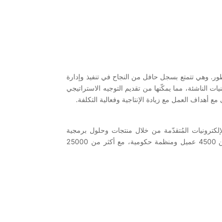
لعملية في مجال التكنولوجيا سريع التطور. وهي تتمتع بسجل حافل من النجاح في تنفيذ وإدارة
يات الناشئة، مما يمكّنها من تقديم التوجيه الاستراتيجي
أهداف العمل مع زيادة الإنتاجية وفعالية التكلفة.
كترونيات المُتقدّمة من خلال منتجات وحلول برمجية
مبتكرة. وقد ساعدت SoftTech، المزودة بأكثر من 25 عامًا من الخبرة العميقة في المجال والمعرفة الصناعية العميقة في أكثر من 4500 عميل ومنظمة حكومية، مع أكثر من 25000