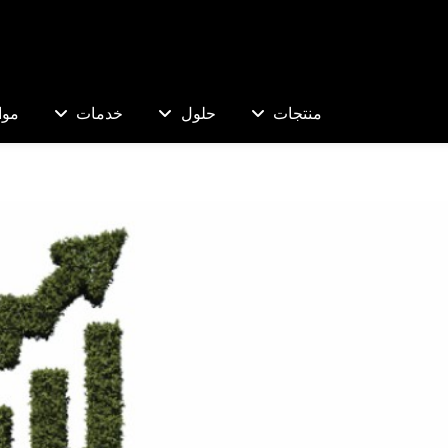
منتجات
حلول
خدمات
موا