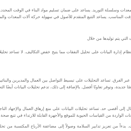
لمعدات وسلسلة التوريد. يساعد على ضمان تسليم مواد البناء في الوقت المحدد. كم
وقت المناسب. يساعد التتبع المتقدم للأصول في سهولة حركة آلات المعدات والمو
 التي يتم توليدها من خلال
ظام إدارة البيانات على تحليل النفقات مما يتيح خفض التكاليف. لا تساعد تحليلا
بر الفرق. تساعد التحليلات على تبسيط التواصل بين العمال والمديرين والبنائ
ا جديدة، وتوفر تعاونًا أفضل. بالإضافة إلى ذلك، تدعم تحليلات البيانات أيضًا 
مال إلى أقصى حد. تساعد تحليلات البيانات على منع إرهاق العمال والإجهاد الن
ات الواردة من القياسات الحيوية للموقع والأجهزة القابلة للارتداء في تتبع صحة 
 بدءاً من تعزيز تدابير السلامة وصولاً إلى مضاعفة الأرباح المكتسبة من تحليل