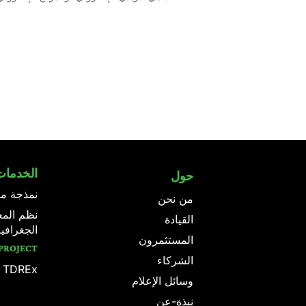
الخدمات
حول
نمذجة مع
من نحن
نظم المع
القيادة
الجغرافي
المستثمرون
PROJECT
الشركاء
 TDREx
وسائل الإعلام
نبذة-عن