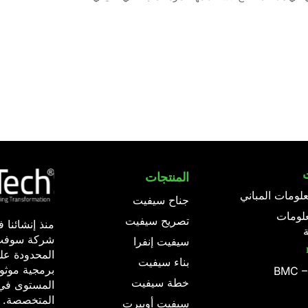
المنتجات
لومات المباني
جناح سيفيت
لومات
تصريح سيفيت
ة
شركة سوفت 
سيفيت إنفرا
المحدودة على
بناء سيفيت
برمجية موثو
BMC –
خطة سيفيت
المستوى في 
المتخصصة.
سيفيت أوبيرت