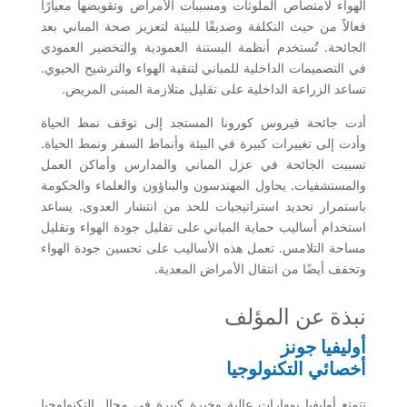
الهواء لامتصاص الملوثات ومسببات الأمراض وتقويضها معيارًا
فعالاً من حيث التكلفة وصديقًا للبيئة لتعزيز صحة المباني بعد
الجائحة. تُستخدم أنظمة البستنة العمودية والتخضير العمودي
في التصميمات الداخلية للمباني لتنقية الهواء والترشيح الحيوي.
تساعد الزراعة الداخلية على تقليل متلازمة المبنى المريض.
أدت جائحة فيروس كورونا المستجد إلى توقف نمط الحياة
وأدت إلى تغييرات كبيرة في البيئة وأنماط السفر ونمط الحياة.
تسببت الجائحة في عزل المباني والمدارس وأماكن العمل
والمستشفيات. يحاول المهندسون والبناؤون والعلماء والحكومة
باستمرار تحديد استراتيجيات للحد من انتشار العدوى. يساعد
استخدام أساليب حماية المباني على تقليل جودة الهواء وتقليل
مساحة التلامس. تعمل هذه الأساليب على تحسين جودة الهواء
وتخفف أيضًا من انتقال الأمراض المعدية.
نبذة عن المؤلف
أوليفيا جونز
أخصائي التكنولوجيا
تتمتع أوليفيا بمهارات عالية وخبرة كبيرة في مجال التكنولوجيا