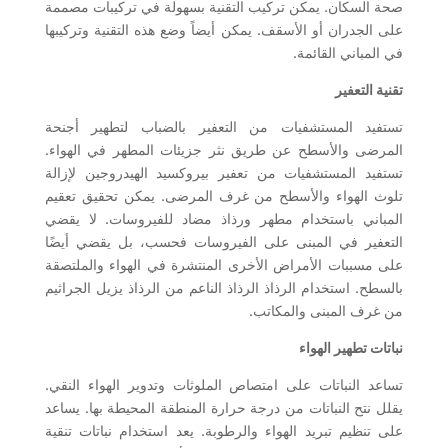
صحة السكان. يمكن تركيب التقنية بسهولة في تركيبات مصممة
على الجدران أو الأسقف. يمكن أيضاً وضع هذه التقنية وتركيبها
في المباني القائمة.
تقنية التعفير
تستفيد المستشفيات من التعفير بالضباب لتطهير أجنحة
المرضى والأسطح عن طريق نثر جزيئات المطهر في الهواء.
تستفيد المستشفيات من تعفير بيروكسيد الهيدروجين لإزالة
تلوث الهواء والأسطح من غرف المرضى. يمكن تحقيق تعقيم
المباني باستخدام مطهر ورذاذ مضاد للفيروسات. لا يقضي
التعفير في المبنى على الفيروسات فحسب، بل يقضي أيضًا
على مسببات الأمراض الأخرى المنتشرة في الهواء والملتصقة
بالسطح. استخدام الرذاذ الرذاذ الناعم من الرذاذ يزيل الجراثيم
من غرف المبنى والمكاتب.
نباتات تطهير الهواء
تساعد النباتات على امتصاص الملوثات وتدوير الهواء النقي.
يقلل نتح النباتات من درجة حرارة المنطقة المحيطة بها. يساعد
على تنظيم تبريد الهواء والرطوبة. يعد استخدام نباتات تنقية