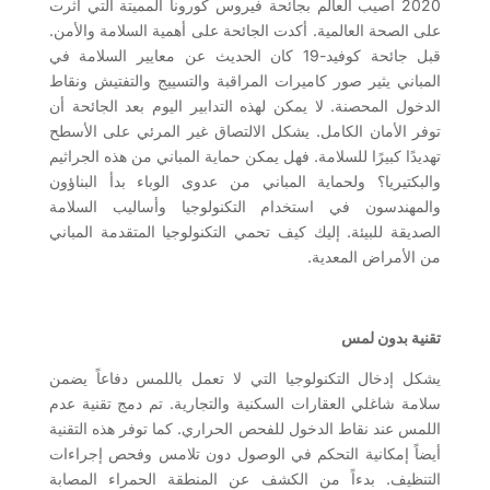
2020 أصيب العالم بجائحة فيروس كورونا المميتة التي أثرت
على الصحة العالمية. أكدت الجائحة على أهمية السلامة والأمن.
قبل جائحة كوفيد-19 كان الحديث عن معايير السلامة في
المباني يثير صور كاميرات المراقبة والتسييج والتفتيش ونقاط
الدخول المحصنة. لا يمكن لهذه التدابير اليوم بعد الجائحة أن
توفر الأمان الكامل. يشكل الالتصاق غير المرئي على الأسطح
تهديدًا كبيرًا للسلامة. فهل يمكن حماية المباني من هذه الجراثيم
والبكتيريا؟ ولحماية المباني من عدوى الوباء بدأ البناؤون
والمهندسون في استخدام التكنولوجيا وأساليب السلامة
الصديقة للبيئة. إليك كيف تحمي التكنولوجيا المتقدمة المباني
من الأمراض المعدية.
تقنية بدون لمس
يشكل إدخال التكنولوجيا التي لا تعمل باللمس دفاعاً يضمن
سلامة شاغلي العقارات السكنية والتجارية. تم دمج تقنية عدم
اللمس عند نقاط الدخول للفحص الحراري. كما توفر هذه التقنية
أيضاً إمكانية التحكم في الوصول دون تلامس وفحص إجراءات
التنظيف. بدءاً من الكشف عن المنطقة الحمراء المصابة