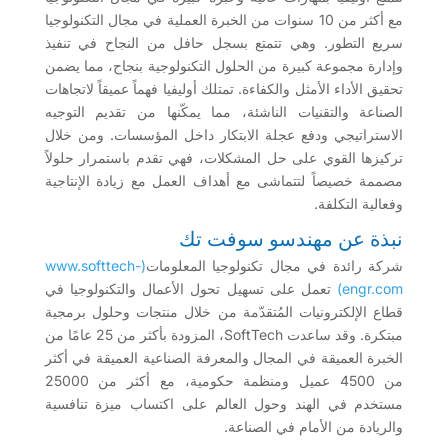
مع أكثر من 10 سنوات من الخبرة العملية في مجال التكنولوجيا
سريع التطور. وهي تتمتع بسجل حافل من النجاح في تنفيذ
وإدارة مجموعة كبيرة من الحلول التكنولوجية بنجاح، مما يضمن
تحقيق الأداء الأمثل والكفاءة. تمتلك أوليفيا فهماً عميقاً لاتجاهات
الصناعة والتقنيات الناشئة، مما يمكّنها من تقديم التوجيه
الاستراتيجي ودفع عجلة الابتكار داخل المؤسسات. ومن خلال
تركيزها القوي على حل المشكلات، فهي تقدم باستمرار حلولاً
مصممة خصيصاً لتتماشى مع أهداف العمل مع زيادة الإنتاجية
وفعالية التكلفة.
نبذة عن مهندسو سوفت تك
شركة رائدة في مجال تكنولوجيا المعلومات
(www.softtech-
engr.com)
تعمل على تسهيل تحول الأعمال والتكنولوجيا في
قطاع الإلكترونيات المُتقدّمة من خلال منتجات وحلول برمجية
مبتكرة. وقد ساعدت SoftTech، المزودة بأكثر من 25 عامًا من
الخبرة العميقة في المجال والمعرفة الصناعية العميقة في أكثر
من 4500 عميل ومنظمة حكومية، مع أكثر من 25000
مستخدم في الهند وحول العالم على اكتساب ميزة تنافسية
والريادة من الأمام في الصناعة.