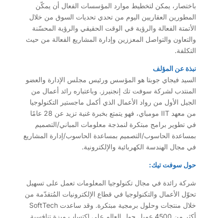
باختصار، يمكن لتخطيط موارد المؤسسات الفعال أن يمكّن
المطورين العقاريين اليوم من تحدي تحديات السوق من خلال
الأتمتة الفعالة والرؤية في الوقت الحقيقي والرؤية المحسّنة
والتعاون والتواصل المعززين وإدارة المشاريع الفعالة من حيث
التكلفة.
نبذة عن المؤلف
السيد فيجاي جوبتا هو المؤسس ورئيس مجلس الإدارة والعضو
المنتدب لشركة سوفت تك إنجنيرز. وباعتباره رائد أعمال من
الجيل الأول من رواد الأعمال الذي أكمل ماجستير التكنولوجيا
من معهد IIT مومباي، فهو يتمتع بخبرة غنية تزيد عن 28 عامًا
في تطوير برامج مبتكرة لنمذجة معلومات المباني/التصميم
بمساعدة الحاسوب/التصميم بمساعدة الحاسوب/إدارة المشاريع
في مجال الهندسة الكهربائية والإلكترونية.
حول سوفت تيك:
شركة رائدة في مجال تكنولوجيا المعلومات تعمل على تسهيل
تحوّل الأعمال والتكنولوجيا في قطاع الإلكترونيات المُتقدّمة من
خلال منتجات وحلول برمجية مبتكرة. وقد ساعدت SoftTech
أكثر من 4500 عميل حول العالم على اكتساب ميزة تنافسية