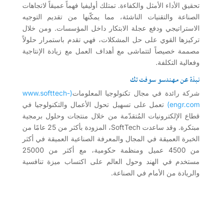
تحقيق الأداء الأمثل والكفاءة. تمتلك أوليفيا فهماً عميقاً لاتجاهات
الصناعة والتقنيات الناشئة، مما يمكّنها من تقديم التوجيه
الاستراتيجي ودفع عجلة الابتكار داخل المؤسسات. ومن خلال
تركيزها القوي على حل المشكلات، فهي تقدم باستمرار حلولاً
مصممة خصيصاً لتتماشى مع أهداف العمل مع زيادة الإنتاجية
وفعالية التكلفة.
نبذة عن مهندسو سوفت تك
شركة رائدة في مجال تكنولوجيا المعلومات
(www.softtech-
engr.com)
تعمل على تسهيل تحول الأعمال والتكنولوجيا في
قطاع الإلكترونيات المُتقدّمة من خلال منتجات وحلول برمجية
مبتكرة. وقد ساعدت SoftTech، المزودة بأكثر من 25 عامًا من
الخبرة العميقة في المجال والمعرفة الصناعية العميقة في أكثر
من 4500 عميل ومنظمة حكومية، مع أكثر من 25000
مستخدم في الهند وحول العالم على اكتساب ميزة تنافسية
والريادة من الأمام في الصناعة.