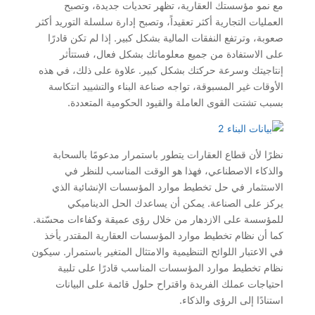
مع نمو مؤسستك العقارية، تظهر تحديات جديدة، وتصبح
العمليات التجارية أكثر تعقيداً، وتصبح إدارة سلسلة التوريد أكثر
صعوبة، وترتفع النفقات المالية بشكل كبير. إذا لم تكن قادرًا
على الاستفادة من جميع معلوماتك بشكل فعال، فستتأثر
إنتاجيتك وسرعة حركتك بشكل كبير. علاوة على ذلك، في هذه
الأوقات غير المسبوقة، تواجه صناعة البناء والتشييد انتكاسة
بسبب تشتت القوى العاملة والقيود الحكومية المتعددة.
نظرًا لأن قطاع العقارات يتطور باستمرار مدعومًا بالسحابة
والذكاء الاصطناعي، فهذا هو الوقت المناسب للنظر في
الاستثمار في حل تخطيط موارد المؤسسات الإنشائية الذي
يركز على الصناعة. يمكن أن يساعدك الحل الديناميكي
للمؤسسة على الازدهار من خلال رؤى عميقة وكفاءات محسّنة.
كما أن نظام تخطيط موارد المؤسسات العقارية المقتدر يأخذ
في الاعتبار اللوائح التنظيمية والامتثال المتغير باستمرار. سيكون
نظام تخطيط موارد المؤسسات المناسب قادرًا على تلبية
احتياجات عملك الفريدة واقتراح حلول قائمة على البيانات
استنادًا إلى الرؤى والذكاء.