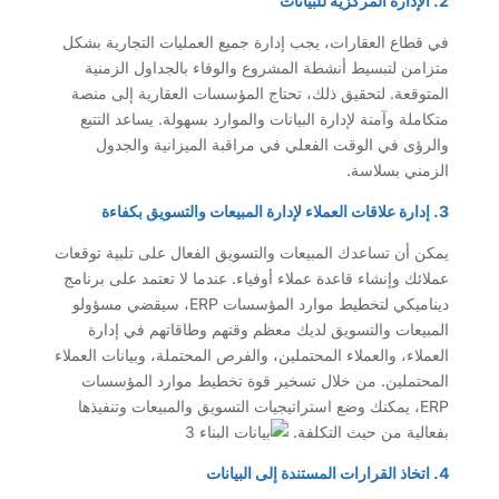
2. الإدارة المركزية للبيانات
في قطاع العقارات، يجب إدارة جميع العمليات التجارية بشكل
متزامن لتبسيط أنشطة المشروع والوفاء بالجداول الزمنية
المتوقعة. لتحقيق ذلك، تحتاج المؤسسات العقارية إلى منصة
متكاملة وآمنة لإدارة البيانات والموارد بسهولة. يساعد التتبع
والرؤى في الوقت الفعلي في مراقبة الميزانية والجدول
الزمني بسلاسة.
3. إدارة علاقات العملاء لإدارة المبيعات والتسويق بكفاءة
يمكن أن تساعدك المبيعات والتسويق الفعال على تلبية توقعات
عملائك وإنشاء قاعدة عملاء أوفياء. عندما لا تعتمد على برنامج
ديناميكي لتخطيط موارد المؤسسات ERP، سيقضي مسؤولو
المبيعات والتسويق لديك معظم وقتهم وطاقاتهم في إدارة
العملاء، والعملاء المحتملين، والفرص المحتملة، وبيانات العملاء
المحتملين. من خلال تسخير قوة تخطيط موارد المؤسسات
ERP، يمكنك وضع استراتيجيات التسويق والمبيعات وتنفيذها
بفعالية من حيث التكلفة.
4. اتخاذ القرارات المستندة إلى البيانات